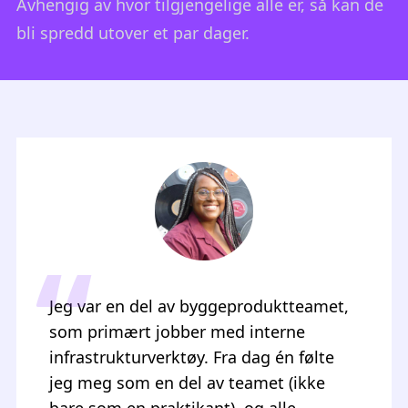
Avhengig av hvor tilgjengelige alle er, så kan de
bli spredd utover et par dager.
Jeg lærte meg å gå utenfor
komfortsonen. Til syvende og sist, så
betyr det at du lærer og blir bedre når
du går utenfor komfortsonen. Teamet