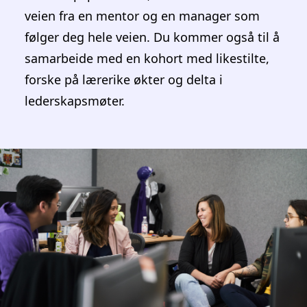
Skal du ta master og er jurist- eller
vitenskapspraktikant, mottar du støtte hele
veien fra en mentor og en manager som
følger deg hele veien. Du kommer også til å
samarbeide med en kohort med likestilte,
forske på lærerike økter og delta i
lederskapsmøter.