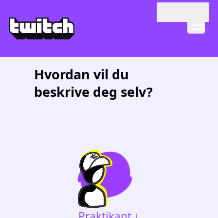
Skip to main content
Norsk
Hvordan vil du
beskrive deg selv?
Praktikant