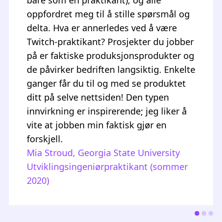
og mentoren min gav meg alltid støtte,
og de var villige til å sette seg ned å se
nærmere på ting sammen med meg.
Twitch sitt sammenflettede fellesskap
gjelder også praktikantprogrammet.
Jeg likte å bli kjent med andre folk i
gruppen min. Det er ni måneder siden
jeg begynte å jobbe heltid hos Twitch,
og jeg snakker fortsatt med venner fra
gruppen min om de tingene vi har delt
som praktikanter og ansatte.
Iris Manriquez, California State
University, Monterey Bay
Praktikant hos
videodistribusjonsteamet (sommer
2019)