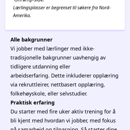
​​Lærlingsplassøknader er for øyeblikket
stengt
.
Lær
mer om praktikantstillinger på vår
Onramp
-side!
Lærlingsplasser er begrenset til søkere fra Nord-
Amerika.
Alle bakgrunner
Vi jobber med lærlinger med ikke-
tradisjonelle bakgrunner uavhengig av
tidligere utdanning eller
arbeidserfaring. Dette inkluderer opplæring
via rekruttleirer, nettbasert opplæring,
folkehøyskole, eller selvstudier.
Praktisk erfaring
Du starter med fire uker aktiv trening for å